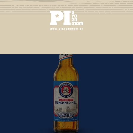
4,7 %
WEISSBIER
HORKOSŤ IBU
18
ESPVeľmi obľúbené svetlé pšeničné pivo. Má príjemnú
arómu, ktorú okamžite sprevádza chuť citrusových
plodov, muškátu, vanilky, banánov až po jemne kyslú
osviežujúcu chuť citrónov. Pivo, ktoré má byť mútne a
kyslé.