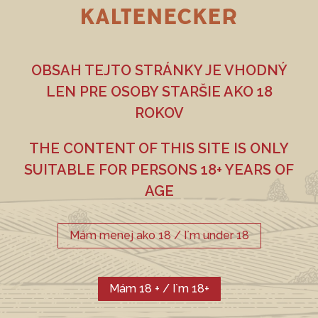
KALTENECKER
WEIZEN
OBSAH TEJTO STRÁNKY JE VHODNÝ
PŠENIČNÉ PIVO
LEN PRE OSOBY STARŠIE AKO 18
ROKOV
THE CONTENT OF THIS SITE IS ONLY
SUITABLE FOR PERSONS 18+ YEARS OF
CHMEĽ
SLAD
AGE
Weyermann Pilsner,
Premiant, ŽPČ
Weizenbraumalz
Mám menej ako 18 / I`m under 18
Mám 18 + / I`m 18+
FARBA EBC
ALKOHOL
12