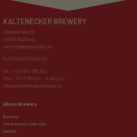
KALTENECKER BREWERY
Zakarpatská 28
048 01 Rožňava
obchod@kaltenecker.sk
CUSTOMER SERVICE
tel.: +421 905 799 100
Mon – Fri 7:30 a.m. – 4:00 p.m.
zakaznickalinka@nicolaus.sk
About Brewery
Brewery
The brewery’s main man
Awards