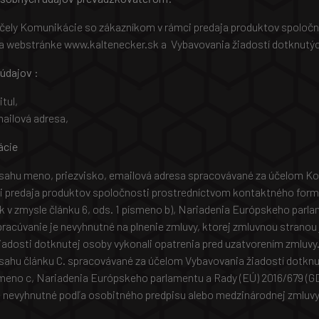
účely Komunikácie so zákazníkom v rámci predaja produktov spoloč
a webstránke www.kaltenecker.sk a Vybavovania žiadostí dotknutý
údajov :
tul,
mailová adresa,
ácie
zsahu meno, priezvisko, emailová adresa spracovávané za účelom K
i predaja produktov spoločnosti prostredníctvom kontaktného form
 v zmysle článku 6, ods. 1 písmeno b), Nariadenia Európskeho parla
racúvanie je nevyhnutné na plnenie zmluvy, ktorej zmluvnou stranou
žiadosti dotknutej osoby vykonali opatrenia pred uzatvorením zmluvy
sahu článku C. spracovávané za účelom Vybavovania žiadostí dotkn
ísmeno c, Nariadenia Európskeho parlamentu a Rady (EÚ) 2016/679 (G
 nevyhnutné podľa osobitného predpisu alebo medzinárodnej zmluvy