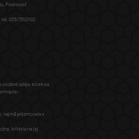
jú. Povinnosť
 tel. 033/7352102
ú osobné údaje, ktoré sa
nformácie:
é, najmä príjemcovia v
né, kritériá na jej