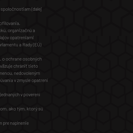
 spoločnostiam (dalej
ofilovania.
ckú, organizačnú a
dajov opatreniami
arlamentu a Rady (EÚ)
.z. o ochrane osobných
äzuje chrániť tieto
zmenou, nedovoleným
úvania v zmysle opatrení
jednaných v poverení
om, ako tým, ktorý sú
 pre naplnenie