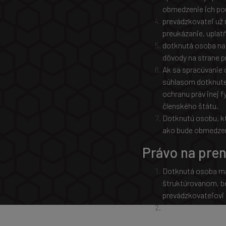
obmedzenie ich pou
prevádzkovateľ už 
preukázanie, uplat
dotknutá osoba nam
dôvody na strane 
Ak sa spracúvanie 
súhlasom dotknutej
ochranu práv inej 
členského štátu.
Dotknutú osobu, kt
ako bude obmedzen
Právo na pre
Dotknutá osoba má 
štruktúrovanom, be
prevádzkovateľovi b
sa spracúvanie zakl
Nariadenia, alebo n