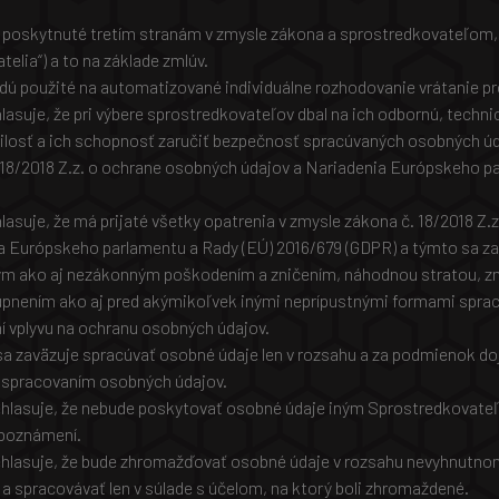
 poskytnuté tretím stranám v zmysle zákona a sprostredkovateľom,
elia“) a to na základe zmlúv.
ú použité na automatizované individuálne rozhodovanie vrátanie pr
lasuje, že pri výbere sprostredkovateľov dbal na ich odbornú, techni
ilosť a ich schopnosť zaručiť bezpečnosť spracúvaných osobných ú
 18/2018 Z.z. o ochrane osobných údajov a Nariadenia Európskeho p
lasuje, že má prijaté všetky opatrenia v zmysle zákona č. 18/2018 Z
a Európskeho parlamentu a Rady (EÚ) 2016/679 (GDPR) a týmto sa zav
ým ako aj nezákonným poškodením a zničením, náhodnou stratou, 
upnením ako aj pred akýmikoľvek inými neprípustnými formami sprac
ní vplyvu na ochranu osobných údajov.
a zaväzuje spracúvať osobné údaje len v rozsahu a za podmienok do
 spracovaním osobných údajov.
hlasuje, že nebude poskytovať osobné údaje iným Sprostredkovateľ
boznámení.
hlasuje, že bude zhromažďovať osobné údaje v rozsahu nevyhnutnom
a spracovávať len v súlade s účelom, na ktorý boli zhromaždené.