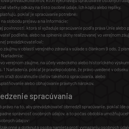
rmoval prevádzkovateľov, ktorí vykonávajú spracúvanie osobných úda
zali všetky odkazy na tieto osobné údaje, ich kópiu alebo repliky.
platňujú, pokiaľ je spracúvanie potrebné:
 na slobodu prejavu a na informácie;
ej povinnosti, ktorá si vyžaduje spracúvanie podľa práva Únie alebo 
ateľ podlieha, alebo na splnenie úlohy realizovanej vo verejnom záu
enej prevádzkovateľovi;
 záujmu v oblasti verejného zdravia v súlade s článkom 9 ods. 2 písm.
3 Nariadenia;
e vo verejnom záujme, na účely vedeckého alebo historického výskumu
s. 1 Nariadenia, pokiaľ je pravdepodobné, že právo uvedené v odseku
 sťaží dosiahnutie cieľov takéhoto spracúvania, alebo
uplatňovanie alebo obhajovanie právnych nárokov.
edzenie spracúvania
právo na to, aby prevádzkovateľ obmedzil spracúvanie, pokiaľ ide o 
padne správnosť osobných údajov, a to počas obdobia umožňujúceh
sobných údajov;
tizákonné a dotknutá osoba namieta proti vymazaniu osobných údaj