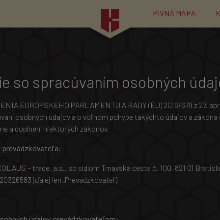
PIVNÁ MAPA
e so spracúvaním osobných údaj
ADENIA EURÓPSKEHO PARLAMENTU A RADY (EÚ) 2016/679 z 27. apríl
úvaní osobných údajov a o voľnom pohybe takýchto údajov a zákona č
ne a doplnení niektorých zákonov.
e prevádzkovateľa:
OLAUS – trade, a.s., so sídlom Trnavská cesta č. 100, 821 01 Bratisla
0326583 (ďalej len „Prevádzkovateľ)
osobných údajov prevádzkovateľom
: