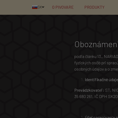
O PIVOVARE
PRODUKTY
SK
Oboznámeni
podľa článku 13., NARI
fyzických osôb pri sprac
osobných údajov a o zme
Identifikačné údaj
Prevádzkovateľ:
ST. NIC
35 680 261, IČ DPH SK202
Účel spracúvania 