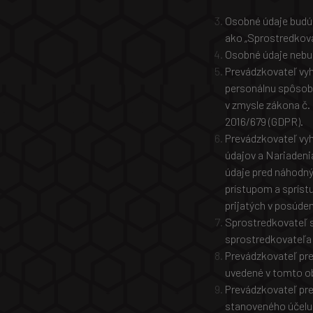
Osobné údaje budú
ako „Sprostredkovat
Osobné údaje nebud
Prevádzkovateľ vyh
personálnu spôsob
v zmysle zákona č.
2016/679 (GDPR).
Prevádzkovateľ vyh
údajov a Nariadeni
údaje pred náhodn
prístupom a spríst
prijatých v posúde
Sprostredkovateľ s
sprostredkovateľa
Prevádzkovateľ pre
uvedené v tomto o
Prevádzkovateľ pre
stanoveného účelu 