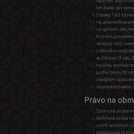
opatrení, aby info
ich žiada, aby vyma
Odseky 1 a 2 sa neu
na uplatnenie práva
na splnenie zákonn
ktorému prevádzkov
verejnej moci zver
z dôvodov verejného
aj článkom 9 ods. 
na účely archiváci
podľa článku 89 od
závažným spôsobom
na preukazovanie, 
Právo na obm
Dotknutá osoba má 
dotknutá osoba na
overiť správnosť o
spracúvanie je pro