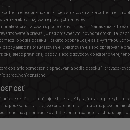
žitia;
nepotrebuje osobné údaje na účely spracúvania, ale potrebuje ich d
ňovanie alebo obhajovanie právnych nárokov;
ietala voči spracúvaniu podľa článku 21 ods. 1 Nariadenia, a to až d
prevádzkovateľa prevažujú nad oprávnenými dôvodmi dotknutej osob
obmedzilo podľa odseku 1, takéto osobné údaje sa s výnimkou uchov
 osoby alebo na preukazovanie, uplatňovanie alebo obhajovanie prá
fyzickej alebo právnickej osoby, alebo z dôvodov dôležitého verejnéh
orá dosiahla obmedzenie spracúvania podľa odseku 1, prevádzkovat
ie spracúvania zrušené.
nosnosť
právo získať osobné údaje, ktoré sa jej týkajú a ktoré poskytla pre
žne používanom a strojovo čitateľnom formáte a má právo preniesť
ez toho, aby jej prevádzkovateľ, ktorému sa tieto osobné údaje posky
adá na súhlase podľa článku 6 ods. 1 písm. a) Nariadenia alebo článku
a zmluve podľa článku 6 ods. 1 písm. b) Nariadenia, a