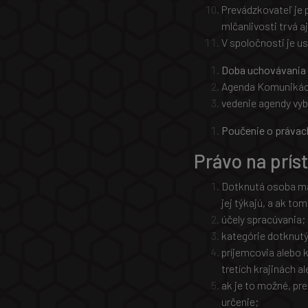
Prevádzkovateľ je 
mlčanlivosti trvá 
V spoločnosti je u
Doba uchovávania
Agenda Komunikácie
vedenie agendy vyb
Poučenie o právac
Právo na prís
Dotknutá osoba má 
jej týkajú, a ak to
účely spracúvania;
kategórie dotknut
príjemcovia alebo 
tretích krajinách 
ak je to možné, pr
určenie;