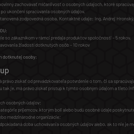
povinný zachovávať mlčanlivosť o osobných údajoch, ktoré spracúva
aj po ukončení spracúvania osobných údajov.
stanovená zodpovedná osoba. Kontaktné údaje: Ing. Andrej Hronský,
 OU:
 so zákazníkom v rámci predaja produktov spoločnosti – 5 rokov,
avovania žiadostí dotknutých osôb – 10 rokov
h dotknutej osoby:
tup
právo získať od prevádzkovateľa potvrdenie o tom, či sa spracúvaj
mu tak je, má právo získať prístup k týmto osobným údajom a tieto i
ých osobných údajov;
kategórie príjemcov, ktorým boli alebo budú osobné údaje poskytnut
alebo medzinárodné organizácie;
edpokladaná doba uchovávania osobných údajov alebo, ak to nie je mož