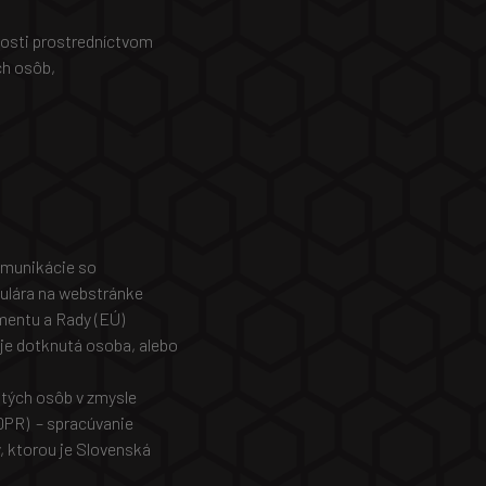
nosti prostredníctvom
ch osôb,
omunikácie so
ulára na webstránke
mentu a Rady (EÚ)
 je dotknutá osoba, alebo
.
utých osôb v zmysle
DPR) – spracúvanie
, ktorou je Slovenská