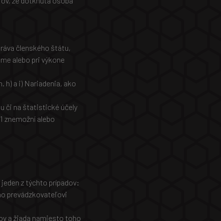
jov, že dotknutá osoba
práva členského štátu,
jme alebo pri výkone
 h) a i) Nariadenia, ako
 či na štatistické účely
 1 znemožní alebo
jeden z týchto prípadov:
o prevádzkovateľovi
ov a žiada namiesto toho