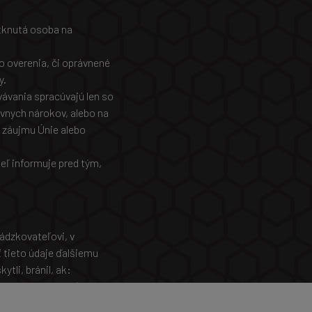
otknutá osoba na
o overenia, či oprávnené
y.
ávania spracúvajú len so
vnych nárokov, alebo na
o záujmu Únie alebo
eľ informuje pred tým,
vádzkovateľovi, v
 tieto údaje ďalšiemu
tli, bránil, ak:
 9 ods. 2 písm. a)