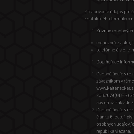
Spracovanie údajov pre 
kontaktného formulára n
Zoznam osobných 
meno, priezvisko, ti
telefónne číslo, e-
Doplňujúce inform
Osobné údaje v ro
zákazníkom v rámc
www.kaltenecker.sk
2016/679 (GDPR) Sp
aby sa na základe 
Osobné údaje v roz
článku 6, ods. 1 p
osobných údajov je
republika viazaná.