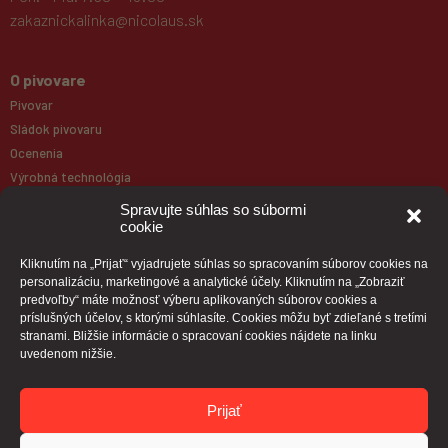
zakaznickalinka@nicolaus.sk
O pivovare
Pivovar
Sládok pivovaru
Ocenenia
Výrobná technológia
Galéria
Spravujte súhlas so súbormi
cookie
Produkty
Kliknutím na „Prijať“ vyjadrujete súhlas so spracovaním súborov cookies na
personalizáciu, marketingové a analytické účely. Kliknutím na „Zobraziť
Naše pivá
predvoľby“ máte možnosť výberu aplikovaných súborov cookies a
Paulaner
príslušných účelov, s ktorými súhlasíte. Cookies môžu byť zdieľané s tretími
stranami. Bližšie informácie o spracovaní cookies nájdete na linku
Pivná mapa
uvedenom nižšie.
Kontakt
Prijať