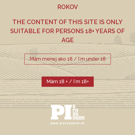
ROKOV
THE CONTENT OF THIS SITE IS ONLY
Kúpiť online
SUITABLE FOR PERSONS 18+ YEARS OF
CHMEĽ
SLAD
AGE
Weyermann Pilsner,
Premiant, ŽPČ
Weizenbraumalz
Mám menej ako 18 / I`m under 18
Mám 18 + / I`m 18+
AKTUÁLNE
FARBA EBC
ALKOHOL
12
4,7 %
PORTFÓLIO