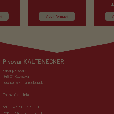
sl
ií
Viac informácií
V
Pivovar KALTENECKER
Zakarpatská 28
048 01 Rožňava
obchod@kaltenecker.sk
Zákaznícka linka
tel.: +421 905 799 100
Pon. – Pia. 7:30 – 16:00