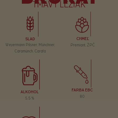
TMAVÝ LEŽIAK
CHMEĽ
SLAD
Weyermann Pilsner, Münchner,
Premiant, ŽPČ
Caramünch, Carafa
FARBA EBC
ALKOHOL
80
5,5 %