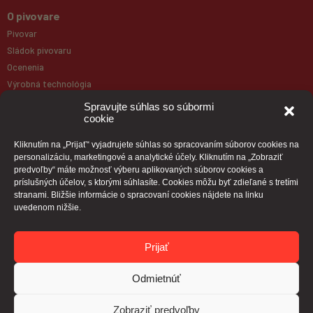
O pivovare
Pivovar
Sládok pivovaru
Ocenenia
Výrobná technológia
Galéria
Spravujte súhlas so súbormi
cookie
Produkty
Kliknutím na „Prijať“ vyjadrujete súhlas so spracovaním súborov cookies na
personalizáciu, marketingové a analytické účely. Kliknutím na „Zobraziť
Naše pivá
predvoľby“ máte možnosť výberu aplikovaných súborov cookies a
Paulaner
príslušných účelov, s ktorými súhlasíte. Cookies môžu byť zdieľané s tretími
stranami. Bližšie informácie o spracovaní cookies nájdete na linku
Pivná mapa
uvedenom nižšie.
Kontakt
Prijať
Odmietnúť
Zobraziť predvoľby