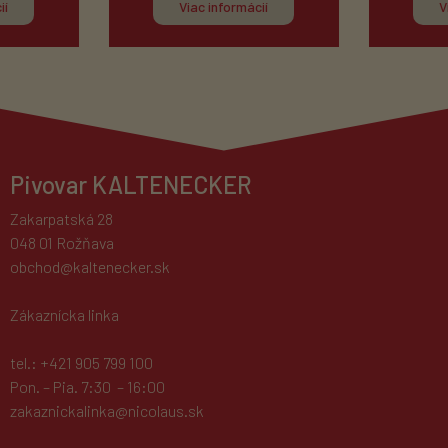
ií
Viac informácií
V
Pivovar KALTENECKER
Zakarpatská 28
048 01 Rožňava
obchod@kaltenecker.sk
Zákaznícka linka
tel.: +421 905 799 100
Pon. – Pia. 7:30 – 16:00
zakaznickalinka@nicolaus.sk