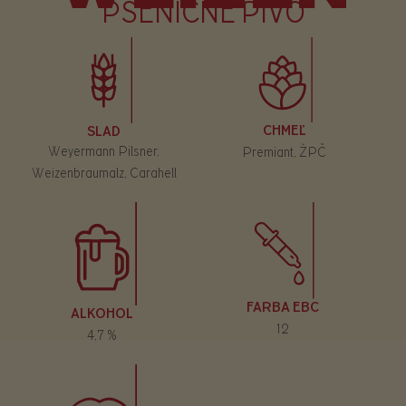
PŠENIČNÉ PIVO
CHMEĽ
SLAD
Weyermann Pilsner,
Premiant, ŽPČ
Weizenbraumalz, Carahell
FARBA EBC
ALKOHOL
12
4,7 %