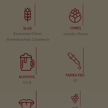
CHMEĽ
SLAD
Weyermann Pilsner,
Amarillo, Mosaic
Weizenbraumalz, Caramünch
FARBA EBC
ALKOHOL
37
5,5 %