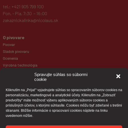
tel.: +421 905 799 100
Pon. – Pia. 7:30 – 16:00
zakaznickalinka@nicolaus.sk
O pivovare
Pivovar
Sládok pivovaru
Ocenenia
Výrobná technológia
Galéria
Spravujte súhlas so súbormi
cookie
Produkty
Kliknutím na „Prijať“ vyjadrujete súhlas so spracovaním súborov cookies na
personalizáciu, marketingové a analytické účely. Kliknutím na „Zobraziť
Naše pivá
predvoľby“ máte možnosť výberu aplikovaných súborov cookies a
Paulaner
príslušných účelov, s ktorými súhlasíte. Cookies môžu byť zdieľané s tretími
stranami. Bližšie informácie o spracovaní cookies nájdete na linku
Pivná mapa
uvedenom nižšie.
Kontakt