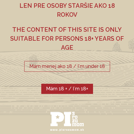
PŠENIČNÉ PIVO
LEN PRE OSOBY STARŠIE AKO 18
ROKOV
THE CONTENT OF THIS SITE IS ONLY
SUITABLE FOR PERSONS 18+ YEARS OF
CHMEĽ
SLAD
Kúpiť online
AGE
Weyermann Pilsner,
Premiant, ŽPČ
Weizenbraumalz
Mám menej ako 18 / I`m under 18
Mám 18 + / I`m 18+
FARBA EBC
ALKOHOL
12
AKTUÁLNE
4,7 %
PORTFÓLIO