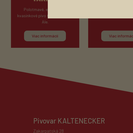
Polotmavé, extra horké
Veľmi obľúbené svetl
kvasinkové pivo typu India Pale
pivo.
Ale.
Viac informácií
Viac informác
Pivovar KALTENECKER
Zakarpatská 28