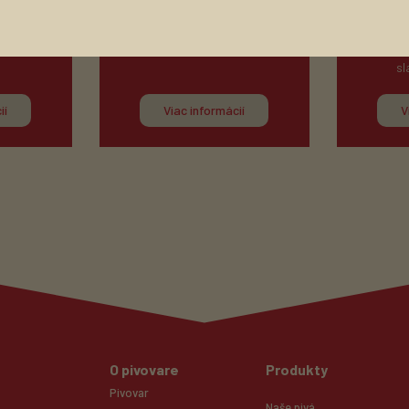
é pšeničné
Má harmonickú chuť kávy a
Vrchne kv
horkej čokolády.
farby 
sl
ií
Viac informácií
V
O pivovare
Produkty
Pivovar
Naše pivá