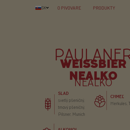
O PIVOVARE
PRODUKTY
SK
PAULANE
WEISSBIER
NEALKO
NEALKO
SLAD
CHMEĽ
svetlý pšeničný,
Herkules, 
tmavý pšeničný,
Pilsner, Munich
ALKOHOL