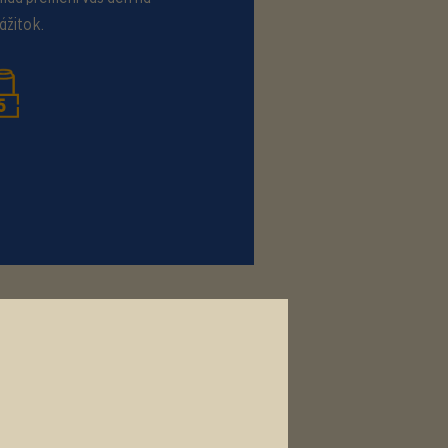
ážitok.
O