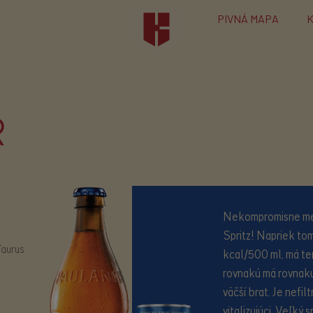
PIVNÁ MAPA
R
Nekompromisne men
Spritz! Napriek to
Taurus
kcal/500 ml, má t
rovnakú má rovnakú
väčší brat. Je nefilt
vitalizujúci. Veľký