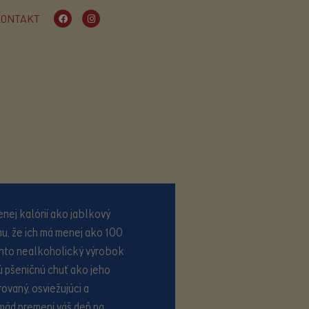
KONTAKT
ej kalórií ako jablkový
mu, že ich má menej ako 100
ento nealkoholický výrobok
 pšeničnú chuť ako jeho
rovaný, osviežujúci a
 smäd premení váš deň na