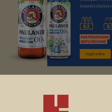
bavorský chuťový z
Kúpiť online
AKTUÁLNE PORTFÓLI
CKER