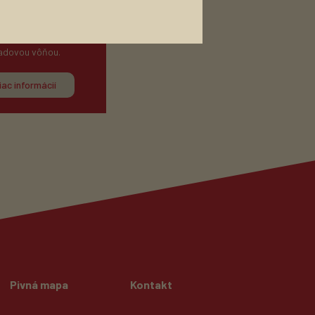
asené pivo zlatožltej
s citrusovou, jemne
adovou vôňou.
iac informácií
Pivná mapa
Kontakt